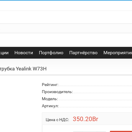
кции
Новости
Портфолио
Партнёрство
Мероприяти
трубка Yealink W73H
Рейтинг:
Производитель:
Модель:
Артикул:
350.20Br
Цена с НДС: