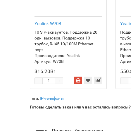
Yealink W70B
Yeal
10 SIP-аккаунтов, Поддержка 20
Подде
одн. вызовов, Поддержка 10
трубо
трубок, RJ45 10/100M Ethernet-
вызов
порт
Ether
Производитель:
Yealink
Прои
Артикул:
W70B
Артик
316.20Br
550.
-
-
+
Теги:
IP-телефоны
Готовы сделать заказ или у вас остались вопросы?
Получить бесплатную