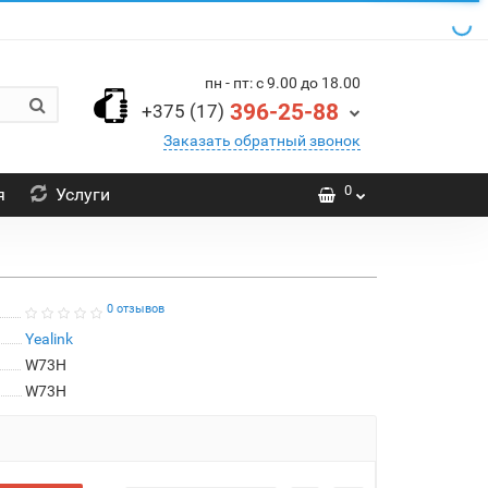
пн - пт: с 9.00 до 18.00
396-25-88
+375 (17)
Заказать обратный звонок
0
я
Услуги
0 отзывов
Yealink
W73H
W73H