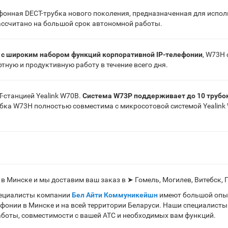
фонная DECT-трубка нового поколения, предназначенная для испол
ассчитано на большой срок автономной работы.
 с широким набором функций корпоративной IP-телефонии
, W73H 
ную и продуктивную работу в течение всего дня.
-станцией Yealink W70B.
Система W73P поддерживает до 10 трубок
трубка W73H полностью совместима с микросотовой системой Yealin
 в Минске и мы доставим ваш заказ в ➤ Гомель, Могилев, Витебск, Г
пециалисты компании
Бел Айти Коммуникейшн
имеют большой опы
ефонии в Минске и на всей территории Беларуси. Наши специалисты
аботы, совместимости с вашей АТС и необходимых вам функций.