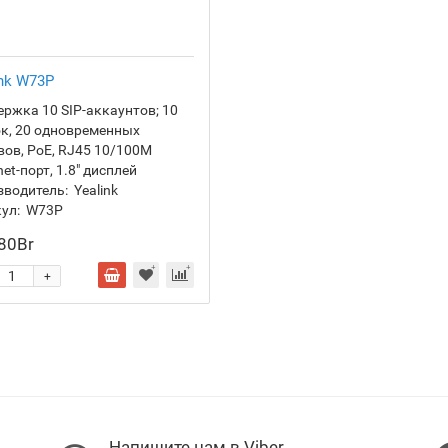
ink W73P
ржка 10 SIP-аккаунтов; 10
к, 20 одновременных
ов, PoE, RJ45 10/100M
net-порт, 1.8" дисплей
зводитель:
Yealink
ул:
W73P
80Br
+
Напишите нам в Viber