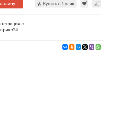
корзину
Купить в 1 клик
нтеграция c
итрикс24