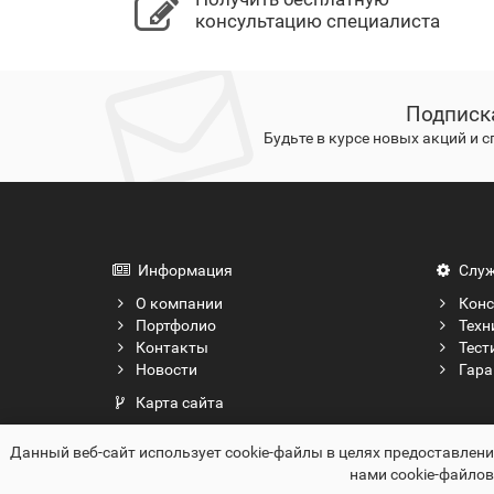
консультацию специалиста
Подписк
Будьте в курсе новых акций и 
Информация
Служ
О компании
Конс
Портфолио
Техн
Контакты
Тест
Новости
Гара
Карта сайта
Данный веб-сайт использует cookie-файлы в целях предоставлен
ООО "Бел Айти Коммуникейшн", 2012-2026
нами cookie-файло