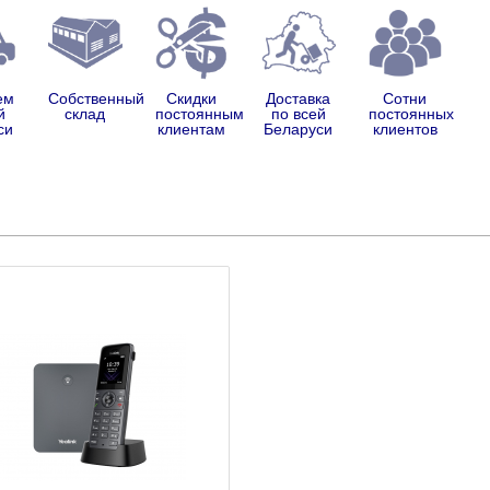
ем
Собственный
Скидки
Доставка
Сотни
й
склад
постоянным
по всей
постоянных
си
клиентам
Беларуси
клиентов