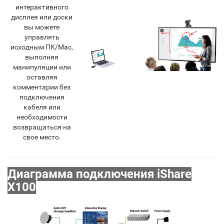
интерактивного
дисплея или доски
вы можете
управлять
исходным ПК/Mac,
выполняя
манипуляции или
оставляя
комментарии без
подключения
кабеля или
необходимости
возвращаться на
свое место.
Диаграмма подключения iShare
X100