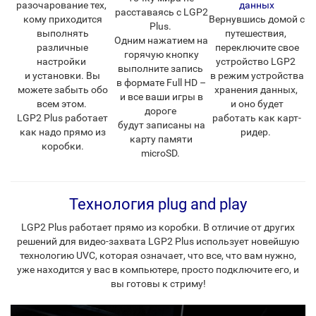
разочарование тех,
данных
расставаясь с LGP2
кому приходится
Вернувшись домой с
Plus.
выполнять
путешествия,
Одним нажатием на
различные
переключите свое
горячую кнопку
настройки
устройство LGP2
выполните запись
и установки. Вы
в режим устройства
в формате Full HD –
можете забыть обо
хранения данных,
и все ваши игры в
всем этом.
и оно будет
дороге
LGP2 Plus работает
работать как карт-
будут записаны на
как надо прямо из
ридер.
карту памяти
коробки.
microSD.
Технология plug and play
LGP2 Plus работает прямо из коробки. В отличие от других
решений для видео-захвата LGP2 Plus использует новейшую
технологию UVC, которая означает, что все, что вам нужно,
уже находится у вас в компьютере, просто подключите его, и
вы готовы к стриму!