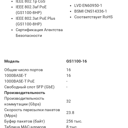
IEEE 802.1p CoS
LVD EN60950-1
IEEE 802.3af PoE
BSMI CNS14336-1
(GS1100-8HP)
Соответствует RoHS
IEEE 802.3at PoE Plus
(GS1100-8HP)
Сертификация Агентства
Безопасности
Модель
GS1100-16
Общее число портов
16
1000BASE-T
16
1000BASE-T PoE
-
Свободный слот SFP (GbE)
-
Производительность
Производительность
32
коммутации (Gbps)
Скорость пересылки пакетов
23.8
(Mpps)
Буфер пакетов (байт)
256 тыс.
Таблица MAC-адресов
8 тыс.