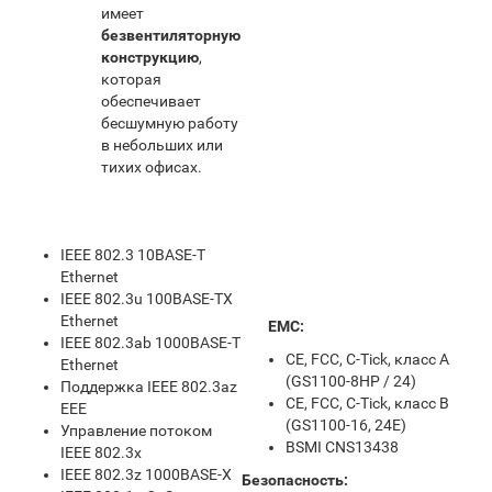
имеет
безвентиляторную
конструкцию
,
которая
обеспечивает
бесшумную работу
в небольших или
тихих офисах.
IEEE 802.3 10BASE-T
Ethernet
IEEE 802.3u 100BASE-TX
Ethernet
EMC:
IEEE 802.3ab 1000BASE-T
CE, FCC, C-Tick, класс A
Ethernet
(GS1100-8HP / 24)
Поддержка IEEE 802.3az
CE, FCC, C-Tick, класс B
EEE
(GS1100-16, 24E)
Управление потоком
BSMI CNS13438
IEEE 802.3x
IEEE 802.3z 1000BASE-X
Безопасность: