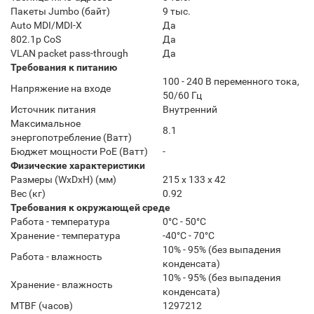
Пакеты Jumbo (байт)
9 тыс.
Auto MDI/MDI-X
Да
802.1p CoS
Да
VLAN packet pass-through
Да
Требования к питанию
100 - 240 В переменного тока,
Напряжение на входе
50/60 Гц
Источник питания
Внутренний
Максимальное
8.1
энергопотребление (Ватт)
Бюджет мощности PoE (Ватт)
-
Физические характеристики
Размеры (WxDxH) (мм)
215 x 133 x 42
Вес (кг)
0.92
Требования к окружающей среде
Работа - температура
0°C - 50°C
Хранение - температура
-40°C - 70°C
10% - 95% (без выпадения
Работа - влажность
конденсата)
10% - 95% (без выпадения
Хранение - влажность
конденсата)
MTBF (часов)
1297212