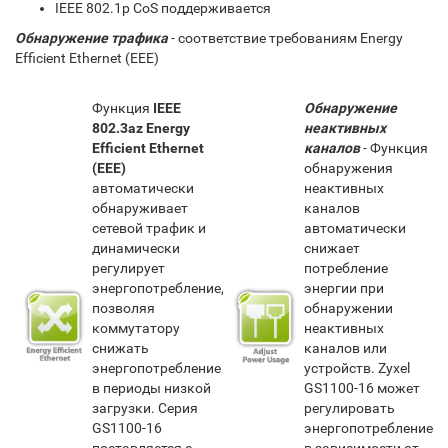
IEEE 802.1p CoS поддерживается
Обнаружение трафика
- соответствие требованиям Energy
Efficient Ethernet (EEE)
Функция
IEEE
Обнаружение
802.3az Energy
неактивных
Efficient Ethernet
каналов
- Функция
(EEE)
обнаружения
автоматически
неактивных
обнаруживает
каналов
сетевой трафик и
автоматически
динамически
снижает
регулирует
потребление
энергопотребление,
энергии при
позволяя
обнаружении
коммутатору
неактивных
снижать
каналов или
энергопотребление
устройств. Zyxel
в периоды низкой
GS1100-16 может
загрузки. Серия
регулировать
GS1100-16
энергопотребление