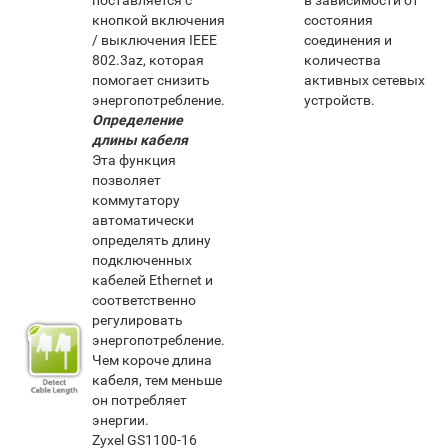
поставляется с
в зависимости от
кнопкой включения
состояния
/ выключения IEEE
соединения и
802.3az, которая
количества
помогает снизить
активных сетевых
энергопотребление.
устройств.
О
пределение
длины кабеля
Эта функция
позволяет
коммутатору
автоматически
определять длину
подключенных
кабелей Ethernet и
соответственно
регулировать
энергопотребление.
Чем короче длина
кабеля, тем меньше
он потребляет
энергии.
Zyxel GS1100-16