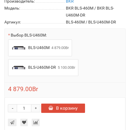
Производитель:
BKR
Модель:
BKR BLS-460M / BKR BLS-
U460M-DR
Артикул:
BLS-460M / BLS-U460M-DR
Выбор BLS-U460M:
BLS-U460M
4 879.00Br
BLS-U460M-DR
5 100.00Br
4 879.00Br
-
В корзину
+