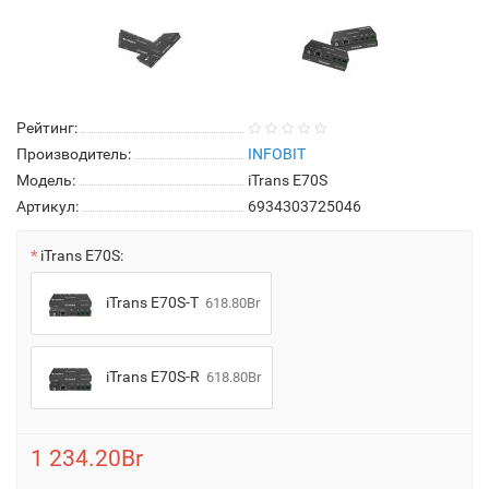
Рейтинг:
Производитель:
INFOBIT
Модель:
iTrans E70S
Артикул:
6934303725046
iTrans E70S:
iTrans E70S-T
618.80Br
iTrans E70S-R
618.80Br
1 234.20Br