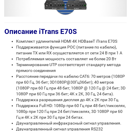
Описание iTrans E70S
Комплект удлинителей HDMI 4K HDBaseT iTrans E70S
Поддерживается функция POC (питание по кабелю),
питание TX или RX осуществляется от сети 24 В при 1 А
Потребляемая мощность составляет не более 20 Вт
Терминирование UTP соответствует стандарту метода
прямого соединения
Расстояние передачи по кабелю CAT6: 70 метров (1080P
при 60 Гц, 36 бит; 3D1080P@30Гц36бит); 40 метров
(1080P при 60 Гц при 48 бит; 1080P @ 120 Гц @ 24 бит; 3D
1080P при 60 Гц при 36 бит; 4K x 2K, 30 Гц, 24 бита).
Поддержка разрешения дисплея до 4K x 2K при 30 Гц.
Поддержка Full HD: 1080p при 60 Гц при 48 бит/пикселях,
1080p при 120 Гц при 24 бит/пикселях, 3D 1080P при 60
Гц и 4K x 2K при 30 Гц при 24 битах.
Двунаправленный инфракрасный сигнал управления.
Двунаправленный сигнал управления RS232