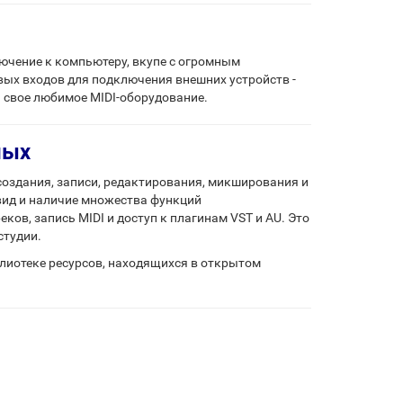
лючение к компьютеру, вкупе с огромным
вых входов для подключения внешних устройств -
 свое любимое MIDI-оборудование.
ных
создания, записи, редактирования, микширования и
вид и наличие множества функций
ов, запись MIDI и доступ к плагинам VST и AU. Это
студии.
лиотеке ресурсов, находящихся в открытом