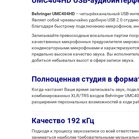
UMC404HD USB-аудиоинтерфей
Behringer UMC404HD
– четырёхканальный USB-инте
Являет собой чрезвычайно удобную USB 2.0 студию 
благодаря быстрому подключению микрофонов, инс
Записывайте превосходные вокальные партии поср
качественных микрофонных предусилителя мировог
конденсаторными микрофонами и характеризуются на
предельно высокое качество звука. Вы исполнител
добиться небывалых высот в сфере записи звука.
Полноценная студия в форма
Когда настанет Ваше время записывать звук, подк
комбинированных XLR/TRS входов Behringer UMC404
расширения персональных возможностей в ходе ра
Качество 192 кГц
Подходя к процессу звукозаписи со всей ответствен
заниматься наиболее требовательными музыкальным