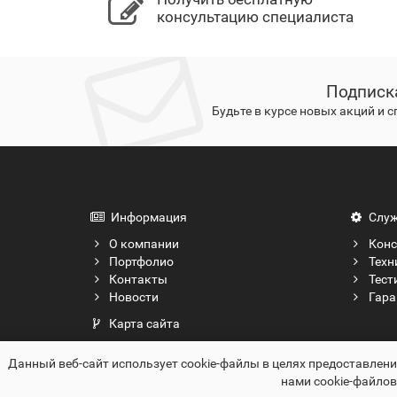
консультацию специалиста
Подписк
Будьте в курсе новых акций и 
Информация
Служ
О компании
Конс
Портфолио
Техн
Контакты
Тест
Новости
Гара
Карта сайта
Данный веб-сайт использует cookie-файлы в целях предоставлен
ООО "Бел Айти Коммуникейшн", 2012-2026
нами cookie-файло