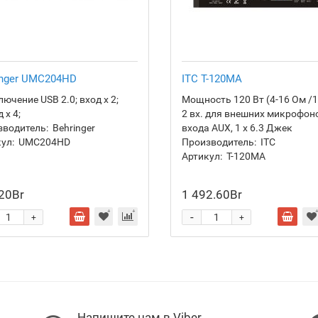
inger UMC204HD
ITC T-120MA
ючение USB 2.0; вход х 2;
Мощность 120 Вт (4-16 Ом /1
 х 4;
2 вх. для внешних микрофоно
зводитель:
Behringer
входа AUX, 1 х 6.3 Джек
ул:
UMC204HD
Производитель:
ITC
Артикул:
Т-120МА
20Br
1 492.60Br
-
+
+
Напишите нам в Viber