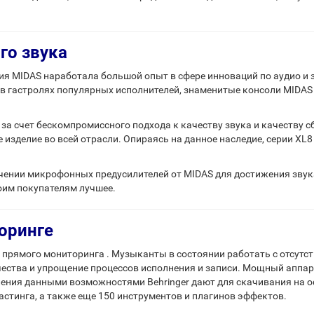
го звука
ния MIDAS наработала большой опыт в сфере инноваций по аудио и 
 гастролях популярных исполнителей, знаменитые консоли MIDAS 
за счет бескомпромиссного подхода к качеству звука и качеству с
 изделие во всей отрасли. Опираясь на данное наследие, серии XL
чении микрофонных предусилителей от MIDAS для достижения звука
оим покупателям лучшее.
оринге
 прямого мониторинга . Музыканты в состоянии работать с отсутс
чества и упрощение процессов исполнения и записи. Мощный апп
ния данными возможностями Behringer дают для скачивания на оф.
астинга, а также еще 150 инструментов и плагинов эффектов.