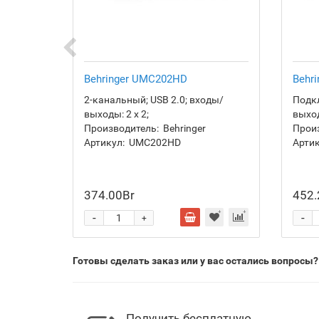
Behringer UMC202HD
Behr
2-канальный; USB 2.0; входы/
Подкл
выходы: 2 х 2;
выход
Производитель:
Behringer
Прои
Артикул:
UMC202HD
Артик
374.00Br
452.
-
-
+
Готовы сделать заказ или у вас остались вопросы?
Получить бесплатную