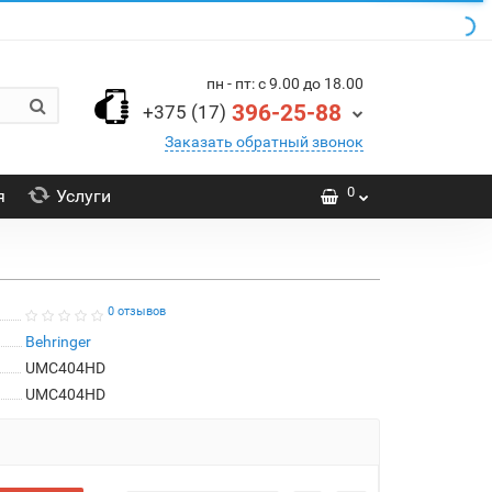
пн - пт: с 9.00 до 18.00
396-25-88
+375 (17)
Заказать обратный звонок
0
я
Услуги
0 отзывов
Behringer
UMC404HD
UMC404HD