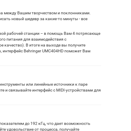
ыва между Вашим творчеством и поклонниками.
сать новый шедевр за какие-то минуты - все
вой рабочей станции – в помощь Вам 4 потрясающе
го питания для взаимодействия с
 качество). В итоге на выходе вы получите
о, интерфейс Behringer UMC404HD поможет Вам
 инструменты или линейные источники к паре
е и связывайте интерфейс с MIDI-устройствами для
показателем до 192 кГц, что дает возможность
те удовольствие от процесса, получайте