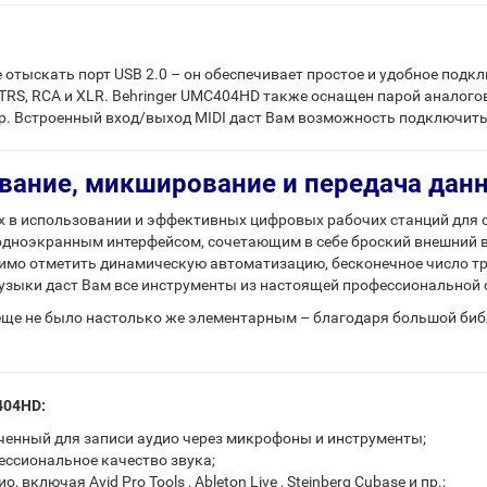
отыскать порт USB 2.0 – он обеспечивает простое и удобное подк
TRS, RCA и XLR. Behringer UMC404HD также оснащен парой аналого
р. Встроенный вход/выход MIDI даст Вам возможность подключить
рование, микширование и передача дан
ых в использовании и эффективных цифровых рабочих станций для 
одноэкранным интерфейсом, сочетающим в себе броский внешний 
мо отметить динамическую автоматизацию, бесконечное число трек
узыки даст Вам все инструменты из настоящей профессиональной 
еще не было настолько же элементарным – благодаря большой биб
404HD:
наченный для записи аудио через микрофоны и инструменты;
ессиональное качество звука;
ключая Avid Pro Tools , Ableton Live , Steinberg Cubase и пр.;