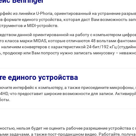
с Behringer
рфейс из линейки U-Phoria, ориентированный на устранение разр
в формате единого устройства, которая даст Вам возможность запи
трументов и MIDI-устройств.
едством данной ориентированной на работу с компьютером цифро
о класса марки MIDAS, которые отличаются 48 вольтами фантомно
личием конвертеров с характеристикой 24-бит/192 кГц (студийное
ь, продюсер или Вам попросту нужно записать минусовку – неважн
те единого устройства
лючите интерфейс к компьютеру, а также присоедините микрофоны,
HD, что предоставит широкие возможности для записи. Активируйт
боты.
ностью, нельзя будет не оценить рабочее разрешение устройства с 
и задачами, а также пост-продакшном видео. Работайте, получай