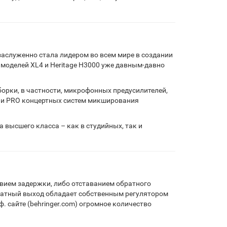
заслуженно стала лидером во всем мире в создании
моделей XL4 и Heritage H3000 уже давным-давно
борки, в частности, микрофонных предусилителей,
8 и PRO концертных систем микширования
 высшего класса – как в студийных, так и
твием задержки, либо отставанием обратного
аратный выход обладает собственным регулятором
 сайте (behringer.com) огромное количество