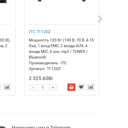
ITC TI-120Z
BKR BL
00 В),
Мощность 120 Вт (100 В, 70 В, 4-16
Провод
в, 2
Ом), 1 вход EMC, 2 входа AUX, 4
микрофо
входа MIC, 6 зон, mp3 / TUNER /
перегов
Bluetooth
(RS485)
Производитель:
ITC
Произво
Артикул:
TI-120Z
Артикул
2 325.60Br
2 084.
-
-
+
Напишите нам в Telegram